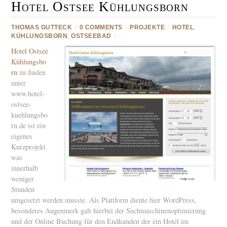
Hotel Ostsee Kühlungsborn
THOMAS GUTTECK
/
0 COMMENTS
/
PROJEKTE
/
HOTEL
,
KÜHLUNGSBORN
,
OSTSEEBAD
/
Hotel Ostsee
Kühlungsbo
rn
zu finden
unter
www.hotel-
ostsee-
kuehlungsbo
rn.de ist ein
eigenes
Kurzprojekt
was
innerhalb
weniger
Stunden
umgesetzt werden musste. Als Plattform diente hier WordPress,
besonderes Augenmerk galt hierbei der Suchmaschinenoptimierung
und der Online Buchung für den Endkunden der ein Hotel im