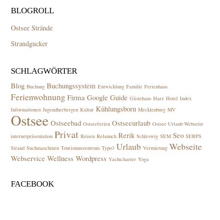
BLOGROLL
Ostsee Strände
Strandgucker
SCHLAGWÖRTER
Blog
Buchungssystem
Buchung
Entwicklung
Familie
Ferienhaus
Ferienwohnung
Firma
Google
Guide
Gästehaus
Harz
Hotel
Index
Kühlungsborn
Informationen
Jugendherbergen
Kultur
Mecklenburg
MV
Ostsee
Ostseebad
Ostseeurlaub
Ostseeferien
Ostsee Urlaub Webseite
Privat
Rerik
Seo
internetpräsentation
Reisen
Relaunch
Schleswig
SEM
SERPS
Urlaub
Webseite
Strand
Suchmaschinen
Tourismuszentrum
Typo3
Vermietung
Webservice
Wellness
Wordpress
Yachtcharter
Yoga
FACEBOOK