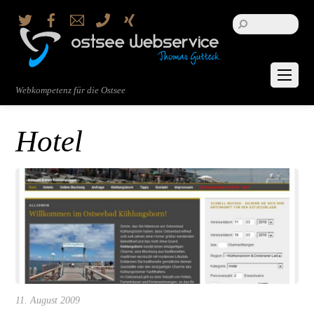
Twitter
Facebook
Email
Telefon
Xing
Webkompetenz für die Ostsee
Hotel
11. August 2009