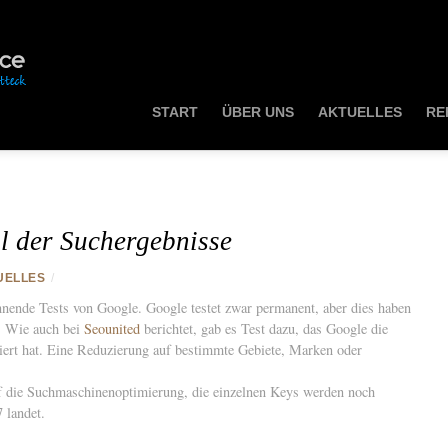
START
ÜBER UNS
AKTUELLES
RE
l der Suchergebnisse
UELLES
/
nnende Tests von Google. Google testet zwar permanent, aber dies haben
. Wie auch bei
Seounited
berichtet, gab es Test dazu, das Google die
iert hat. Eine Reduzierung auf bestimmte Gebiete, Marken oder
f die Suchmaschinenoptimierung, die einzelnen Keys werden noch
 landet.