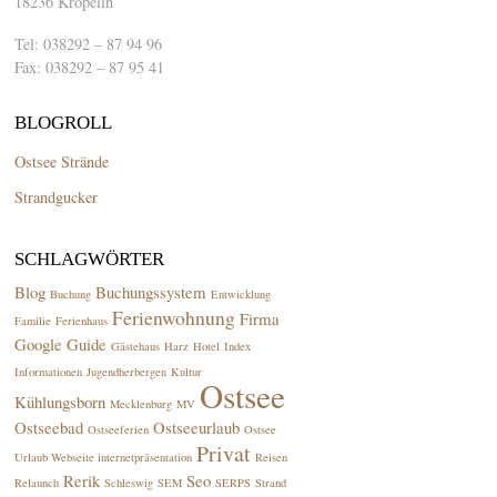
18236 Kröpelin
Tel: 038292 – 87 94 96
Fax: 038292 – 87 95 41
BLOGROLL
Ostsee Strände
Strandgucker
SCHLAGWÖRTER
Blog
Buchungssystem
Buchung
Entwicklung
Ferienwohnung
Firma
Familie
Ferienhaus
Google
Guide
Gästehaus
Harz
Hotel
Index
Informationen
Jugendherbergen
Kultur
Ostsee
Kühlungsborn
Mecklenburg
MV
Ostseebad
Ostseeurlaub
Ostseeferien
Ostsee
Privat
Urlaub Webseite internetpräsentation
Reisen
Rerik
Seo
Relaunch
Schleswig
SEM
SERPS
Strand