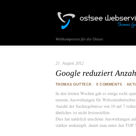
Webkompetenz für die Ostsee
21. August 2012
Google reduziert Anzah
THOMAS GUTTECK
/
0 COMMENTS
/
AKT
In den letzten Wochen gab es einige recht spa
enorme Auswirkungen für Webseitenbetreiber
Anzahl der Suchergebnisse von 10 auf 7 reduz
ähnliches ist nicht festzustellen.
Dies hat natürlich unschöne Auswirkungen au
stärker umkämpft, damit man unter den TOP 7