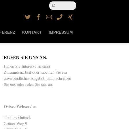
Twitter
Facebook
Email
Telefon
Xing
FERENZ
KONTAKT
IMPRESSUM
RUFEN SIE UNS AN.
Haben Sie Interesse an einer
Zusammenarbeit oder möchten Sie ein
unverbindliches Angebot, dann schreiben
Sie uns oder rufen Sie uns an.
Ostsee Webservice
Thomas Gutteck
Grüner Weg 9