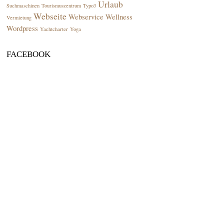
Urlaub
Suchmaschinen
Tourismuszentrum
Typo3
Webseite
Webservice
Wellness
Vermietung
Wordpress
Yachtcharter
Yoga
FACEBOOK