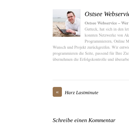
Ostsee Webservi
Ostsee Webservice – Wer
Gutteck, hat sich in den l
konnten Netzwerke von Akt
Programmierern, Online Ma
Wunsch und Projekt zurückgreifen. Wir entwic
programmieren die Seite, passend für Ihre Z
übernehmen die Erfolgskontrolle und überarbei
«
Harz Lastminute
Schreibe einen Kommentar