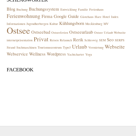
Blog
Buchungssystem
Buchung
Entwicklung
Familie
Ferienhaus
Ferienwohnung
Firma
Google
Guide
Gästehaus
Harz
Hotel
Index
Kühlungsborn
Informationen
Jugendherbergen
Kultur
Mecklenburg
MV
Ostsee
Ostseebad
Ostseeurlaub
Ostseeferien
Ostsee Urlaub Webseite
Privat
Rerik
Seo
internetpräsentation
Reisen
Relaunch
Schleswig
SEM
SERPS
Urlaub
Webseite
Strand
Suchmaschinen
Tourismuszentrum
Typo3
Vermietung
Webservice
Wellness
Wordpress
Yachtcharter
Yoga
FACEBOOK