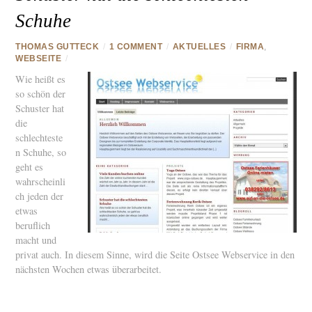
Schuhe
THOMAS GUTTECK
/
1 COMMENT
/
AKTUELLES
/
FIRMA
,
WEBSEITE
/
Wie heißt es
so schön der
Schuster hat
die
schlechteste
n Schuhe, so
geht es
wahrscheinli
ch jeden der
etwas
beruflich
macht und
privat auch. In diesem Sinne, wird die Seite Ostsee Webservice in den
nächsten Wochen etwas überarbeitet.