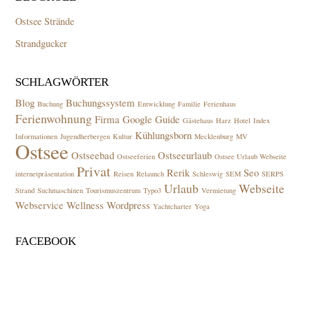
Ostsee Strände
Strandgucker
SCHLAGWÖRTER
Blog
Buchungssystem
Buchung
Entwicklung
Familie
Ferienhaus
Ferienwohnung
Firma
Google
Guide
Gästehaus
Harz
Hotel
Index
Kühlungsborn
Informationen
Jugendherbergen
Kultur
Mecklenburg
MV
Ostsee
Ostseebad
Ostseeurlaub
Ostseeferien
Ostsee Urlaub Webseite
Privat
Rerik
Seo
internetpräsentation
Reisen
Relaunch
Schleswig
SEM
SERPS
Urlaub
Webseite
Strand
Suchmaschinen
Tourismuszentrum
Typo3
Vermietung
Webservice
Wellness
Wordpress
Yachtcharter
Yoga
FACEBOOK