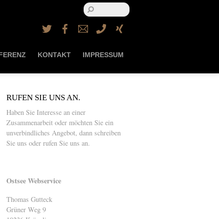
Twitter
Facebook
Email
Telefon
Xing
FERENZ
KONTAKT
IMPRESSUM
RUFEN SIE UNS AN.
Haben Sie Interesse an einer
Zusammenarbeit oder möchten Sie ein
unverbindliches Angebot, dann schreiben
Sie uns oder rufen Sie uns an.
Ostsee Webservice
Thomas Gutteck
Grüner Weg 9