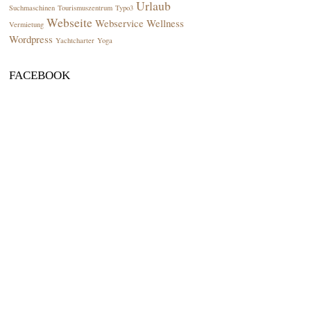
Urlaub
Suchmaschinen
Tourismuszentrum
Typo3
Webseite
Webservice
Wellness
Vermietung
Wordpress
Yachtcharter
Yoga
FACEBOOK