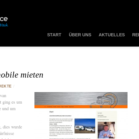
START
ÜBER UNS
AKTUELLES
RE
obile mieten
JEKTE
/
avan
t ging es um
te und um
 dies wurde
ürfnisse