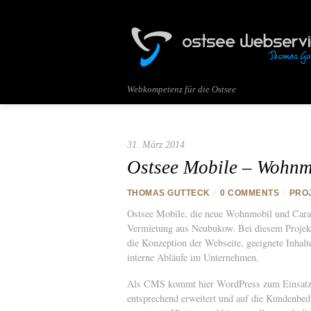
Webkompetenz für die Ostsee
31. März 2014
Ostsee Mobile – Wohnm
THOMAS GUTTECK
/
0 COMMENTS
/
PRO
Ostsee Mobile, die neue Wohnmobil und Car
Vermietung aus Neubukow. Bei diesem Projek
die Konzeption der Webseite, geeignete Inhal
interne Abläufe im Unternehmen.
Als CMS kommt hier WordPress zum Einsatz,
entsprechend erweitert und auf die Kundenbed