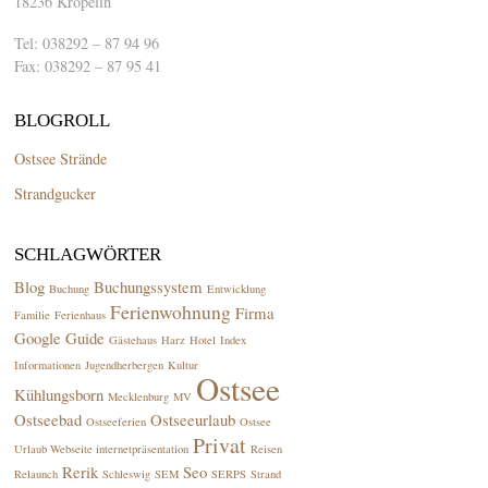
18236 Kröpelin
Tel: 038292 – 87 94 96
Fax: 038292 – 87 95 41
BLOGROLL
Ostsee Strände
Strandgucker
SCHLAGWÖRTER
Blog
Buchungssystem
Buchung
Entwicklung
Ferienwohnung
Firma
Familie
Ferienhaus
Google
Guide
Gästehaus
Harz
Hotel
Index
Informationen
Jugendherbergen
Kultur
Ostsee
Kühlungsborn
Mecklenburg
MV
Ostseebad
Ostseeurlaub
Ostseeferien
Ostsee
Privat
Urlaub Webseite internetpräsentation
Reisen
Rerik
Seo
Relaunch
Schleswig
SEM
SERPS
Strand